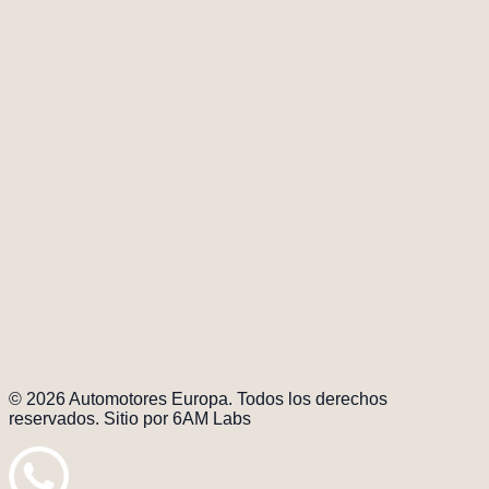
Taller
Cra 69c 98a-70, Bogotá
3174353581
Cargando mapa...
Marcas
Nosotros
Vitrinas y talleres
Demo
cars
Contacto
Agendar cita
Políticas
Política ética y
transparencia
© 2026 Automotores Europa. Todos los derechos
reservados. Sitio por 6AM Labs