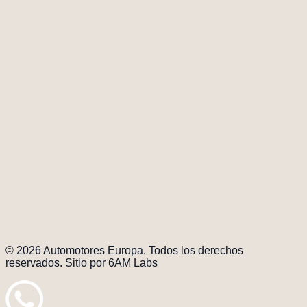
Taller
Cra 69c 98a-70, Bogotá
3174353581
Cargando mapa...
Marcas
Nosotros
Vitrinas y talleres
Demo
cars
Contacto
Agendar cita
Políticas
Política ética y
transparencia
© 2026 Automotores Europa. Todos los derechos
reservados. Sitio por 6AM Labs